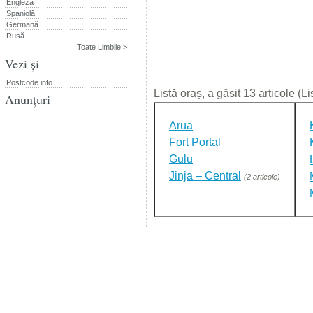
Engleză
Spaniolă
Germană
Rusă
Toate Limbile >
Vezi și
Postcode.info
Listă oraș, a găsit 13 articole (L
Anunțuri
Arua
Fort Portal
Gulu
Jinja – Central
(2 articole)