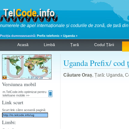
numerele de apel internaționale și codurile de zonă, de țară di
Poziția dumneavoastră:
Prefix telefonic
»
Uganda
»
Acasă
Limbă
Țară
Codul Țării
Uganda Prefix/ cod ț
Căutare Oraș
, Țară: Uganda, Co
Versiunea mobil
m.TelCode.info optimizat pentru
telefoane mobile >>
Link scurt
Scurt link către această pagină:
Limbi: