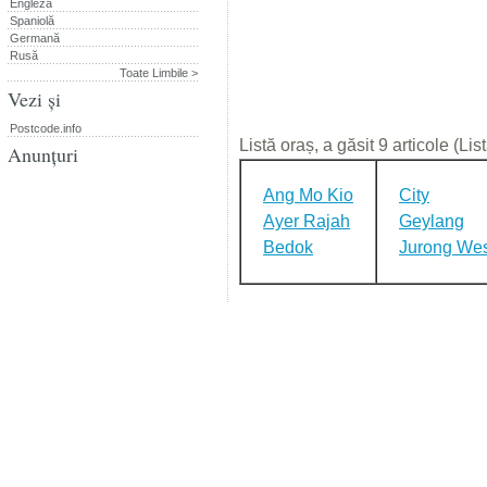
Engleză
Spaniolă
Germană
Rusă
Toate Limbile >
Vezi și
Postcode.info
Listă oraș, a găsit 9 articole (Li
Anunțuri
Ang Mo Kio
City
Ayer Rajah
Geylang
Bedok
Jurong Wes