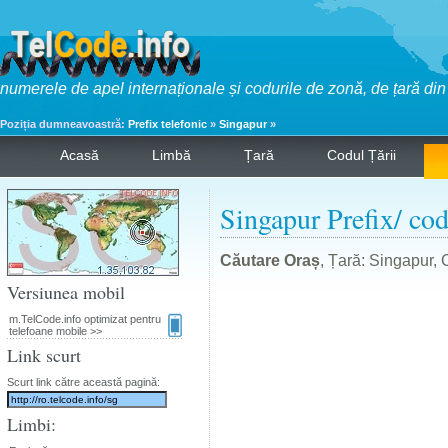
numerele de apel internaționale și codurile de zonă, de țară di
Poziția dumneavoastră:
Prefix telefonic
»
Singapur
»
Acasă
Limbă
Țară
Codul Țării
Singapur Prefix/ cod
Căutare Oraș
, Țară: Singapur, 
Versiunea mobil
m.TelCode.info optimizat pentru
telefoane mobile >>
Link scurt
Scurt link către această pagină:
Limbi: