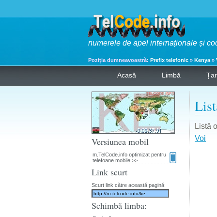
numerele de apel internaționale și co
Poziția dumneavoastră:
Prefix telefonic
»
Kenya
»
Acasă
Limbă
Ța
List
Listă 
Voi
Versiunea mobil
m.TelCode.info optimizat pentru
telefoane mobile >>
Link scurt
Scurt link către această pagină:
Schimbă limba: