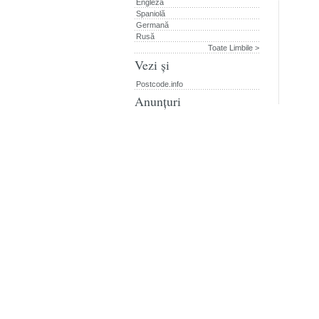
Engleză
Spaniolă
Germană
Rusă
Toate Limbile >
Vezi și
Postcode.info
Anunțuri