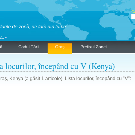
Că
durile de zonă, de țară din lume
V...
»
ră
Codul Țării
Oraș
Prefixul Zonei
a locurilor, începând cu V (Kenya)
oraș, Kenya (a găsit 1 articole). Lista locurilor, începând cu "V":