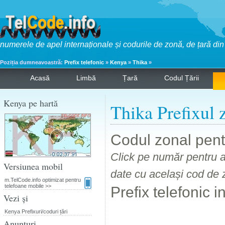
numerele de apel internaționale și codurile de zonă, de țară di
Poziția dumneavoastră:
Prefix telefonic
»
Kenya
»
Thika
»
Acasă
Limbă
Țară
Codul Țării
Kenya pe hartă
Thika Prefixul 
Codul zonal pen
Click pe număr pentru a
Versiunea mobil
date cu același cod de 
m.TelCode.info optimizat pentru
telefoane mobile >>
Prefix telefonic 
Vezi și
Kenya Prefixuri/coduri țări
Anunțuri