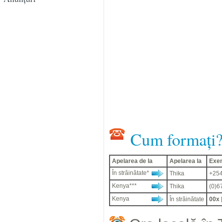
Cum formați
Apelarea de la
Apelarea la
Exe
În străinătate*
Thika
+254
Kenya***
Thika
(0)6
Kenya
În străinătate
00x