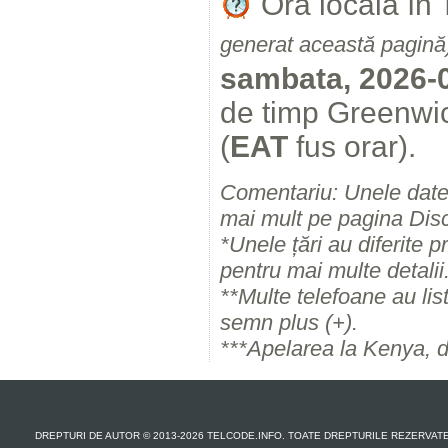
Ora locală în
generat această pagină
sambata, 2026-
de timp Greenwic
(
EAT
fus orar).
Comentariu: Unele date 
mai mult pe pagina Disc
*Unele țări au diferite pr
pentru mai multe detalii
**Multe telefoane au lis
semn plus (+).
***Apelarea la Kenya, d
DREPTURI DE AUTOR © 2013-2026 TELCODE.INFO. TOATE DREPTURILE REZERVAT