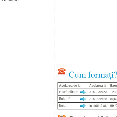
Cum formați
Apelarea de la
Apelarea la
Exe
În străinătate*
ATM Service
+20 
Egipt***
ATM Service
(0)6
Egipt
În străinătate
00
[