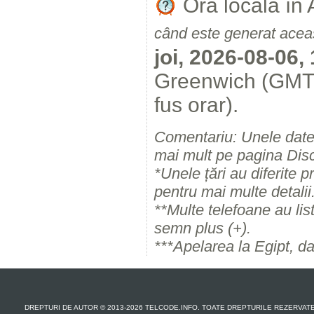
Ora locală în
când este generat acea
joi, 2026-08-06,
Greenwich (GMT) 
fus orar).
Comentariu: Unele date 
mai mult pe pagina Disc
*Unele țări au diferite pr
pentru mai multe detalii
**Multe telefoane au lis
semn plus (+).
***Apelarea la Egipt, d
DREPTURI DE AUTOR © 2013-2026 TELCODE.INFO. TOATE DREPTURILE REZERVAT