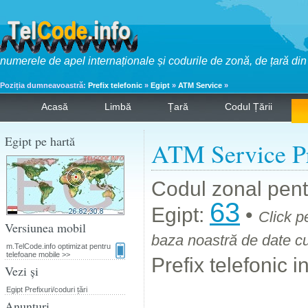
numerele de apel internaționale și codurile de zonă, de țară di
Poziția dumneavoastră:
Prefix telefonic
»
Egipt
»
ATM Service
»
Acasă
Limbă
Țară
Codul Țării
Egipt pe hartă
ATM Service Pr
Codul zonal pen
63
Egipt:
•
Click p
Versiunea mobil
baza noastră de date cu
m.TelCode.info optimizat pentru
telefoane mobile >>
Prefix telefonic 
Vezi și
Egipt Prefixuri/coduri țări
Anunțuri