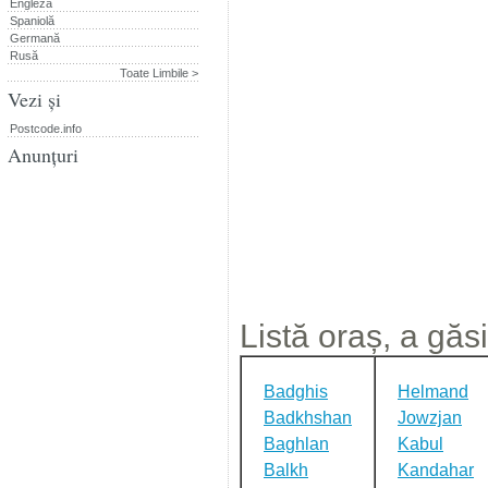
Engleză
Spaniolă
Germană
Rusă
Toate Limbile >
Vezi și
Postcode.info
Anunțuri
Listă oraș, a găsi
Badghis
Helmand
Badkhshan
Jowzjan
Baghlan
Kabul
Balkh
Kandahar