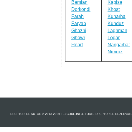
Bamian
Kapisa
Dorkondi
Khost
Farah
Kunarha
Faryab
Kunduz
Ghazni
Laghman
Ghowr
Logar
Heart
Nangarhar
Nimroz
DREPTURI DE AUTOR © 2013-2026 TELCODE.INFO. TOATE DREPTURILE REZERVAT