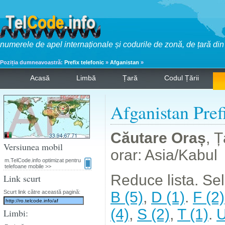
numerele de apel internaționale și codurile de zonă, de țară di
Poziția dumneavoastră:
Prefix telefonic
»
Afganistan
»
Acasă
Limbă
Țară
Codul Țării
Afganistan Pref
Căutare Oraș
, Ț
Versiunea mobil
orar: Asia/Kabul
m.TelCode.info optimizat pentru
telefoane mobile >>
Reduce lista. Sele
Link scurt
Scurt link către această pagină:
B (5)
,
D (1)
.
F (2)
(4)
,
S (2)
,
T (1)
.
U
Limbi: